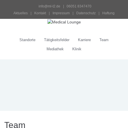
info@ml-t2.de
 |   06051 8347470
Aktuelles
 | 
Kontakt
 | 
Impressum
 | 
Datenschutz
 | 
Haftung
Standorte
Tätigkeitsfelder
Karriere
Team
Mediathek
Klinik
Team