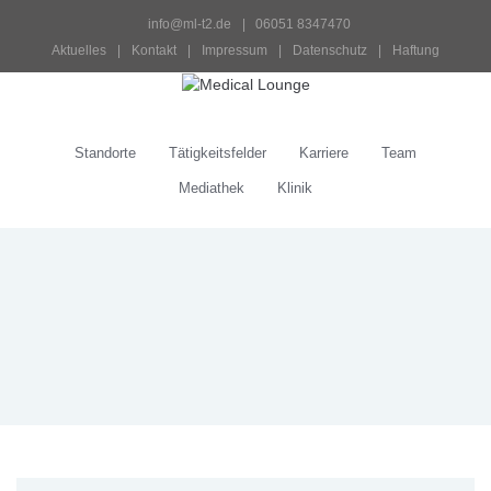
info@ml-t2.de
 |   06051 8347470
Aktuelles
 | 
Kontakt
 | 
Impressum
 | 
Datenschutz
 | 
Haftung
Standorte
Tätigkeitsfelder
Karriere
Team
Mediathek
Klinik