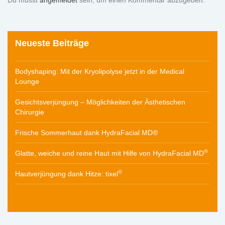
Du musst
angemeldet
sein, um einen Kommentar abzugeben.
Neueste Beiträge
Bodyshaping: Mit der Kryolipolyse jetzt in der Medical
Lounge
Gesichtsverjüngung – Möglichkeiten der Ästhetischen
Chirurgie
Frische Sommerhaut dank HydraFacial MD®
®
Glatte, weiche und reine Haut mit Hilfe von HydraFacial MD
®
Hautverjüngung dank Hitze: tixel