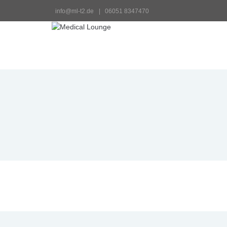
info@ml-t2.de
 |   06051 8347470