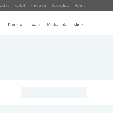
tuelles
 | 
Kontakt
 | 
Impressum
 | 
Datenschutz
 | 
Haftung
r
Karriere
Team
Mediathek
Klinik