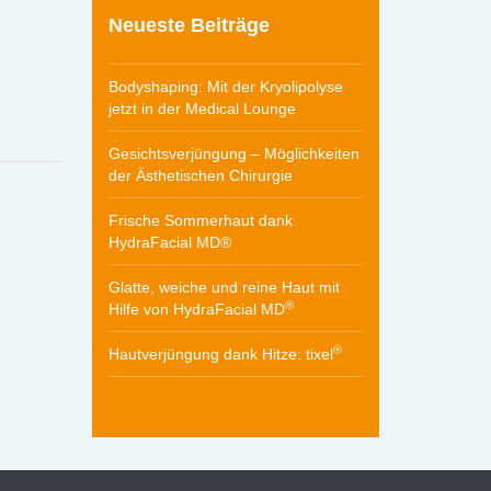
Neueste Beiträge
Bodyshaping: Mit der Kryolipolyse
jetzt in der Medical Lounge
Gesichtsverjüngung – Möglichkeiten
der Ästhetischen Chirurgie
Frische Sommerhaut dank
HydraFacial MD®
Glatte, weiche und reine Haut mit
®
Hilfe von HydraFacial MD
®
Hautverjüngung dank Hitze: tixel