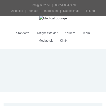
info@ml-t2.de
 |   06051 8347470
Aktuelles
 | 
Kontakt
 | 
Impressum
 | 
Datenschutz
 | 
Haftung
Standorte
Tätigkeitsfelder
Karriere
Team
Mediathek
Klinik