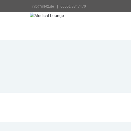
info@ml-t2.de
 |   06051 8347470