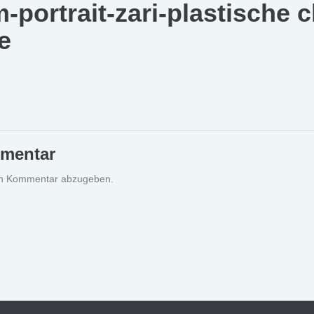
portrait-zari-plastische c
e
mmentar
en Kommentar abzugeben.