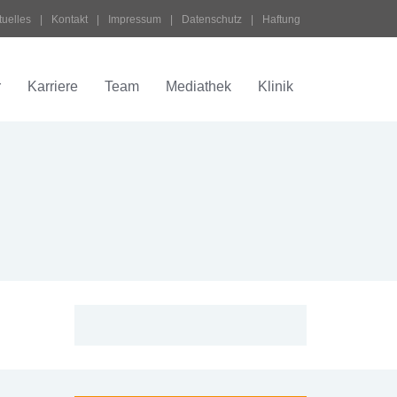
tuelles
 | 
Kontakt
 | 
Impressum
 | 
Datenschutz
 | 
Haftung
r
Karriere
Team
Mediathek
Klinik