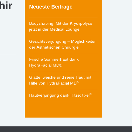
hir
Neueste Beiträge
Bodyshaping: Mit der Kryolipolyse
jetzt in der Medical Lounge
Gesichtsverjüngung – Möglichkeiten
der Ästhetischen Chirurgie
Frische Sommerhaut dank
HydraFacial MD®
Glatte, weiche und reine Haut mit
®
Hilfe von HydraFacial MD
®
Hautverjüngung dank Hitze: tixel