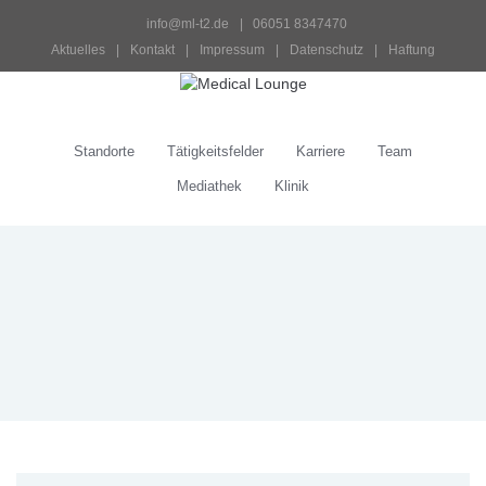
info@ml-t2.de
 |   06051 8347470
Aktuelles
 | 
Kontakt
 | 
Impressum
 | 
Datenschutz
 | 
Haftung
Standorte
Tätigkeitsfelder
Karriere
Team
Mediathek
Klinik