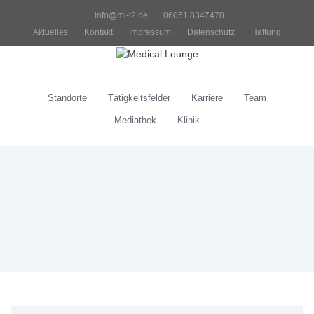
info@ml-t2.de
 |   06051 8347470
Aktuelles
 | 
Kontakt
 | 
Impressum
 | 
Datenschutz
 | 
Haftung
Standorte
Tätigkeitsfelder
Karriere
Team
Mediathek
Klinik