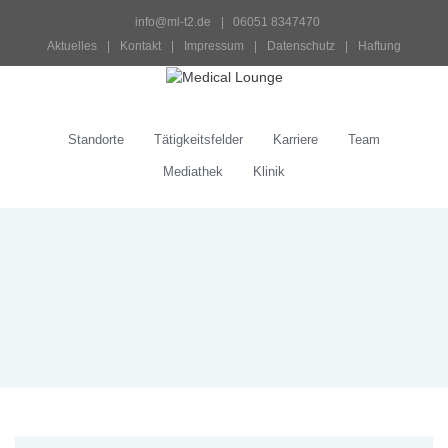
info@ml-t2.de
 |   06051 8347470
Aktuelles
 | 
Kontakt
 | 
Impressum
 | 
Datenschutz
 | 
Haftung
Standorte
Tätigkeitsfelder
Karriere
Team
Mediathek
Klinik