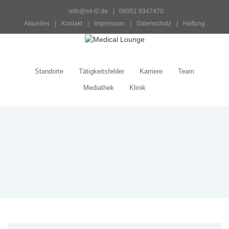
info@ml-t2.de
 |   06051 8347470
Aktuelles
 | 
Kontakt
 | 
Impressum
 | 
Datenschutz
 | 
Haftung
Standorte
Tätigkeitsfelder
Karriere
Team
Mediathek
Klinik