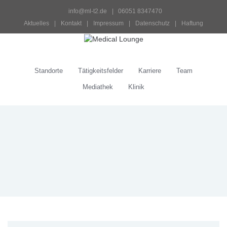
info@ml-t2.de
 |   06051 8347470
Aktuelles
 | 
Kontakt
 | 
Impressum
 | 
Datenschutz
 | 
Haftung
Standorte
Tätigkeitsfelder
Karriere
Team
Mediathek
Klinik