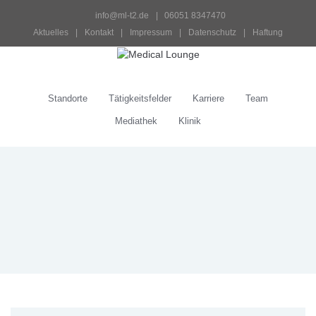
info@ml-t2.de
 |   06051 8347470
Aktuelles
 | 
Kontakt
 | 
Impressum
 | 
Datenschutz
 | 
Haftung
Standorte
Tätigkeitsfelder
Karriere
Team
Mediathek
Klinik