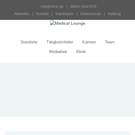
info@ml-t2.de
 |   06051 8347470
Aktuelles
 | 
Kontakt
 | 
Impressum
 | 
Datenschutz
 | 
Haftung
Standorte
Tätigkeitsfelder
Karriere
Team
Mediathek
Klinik