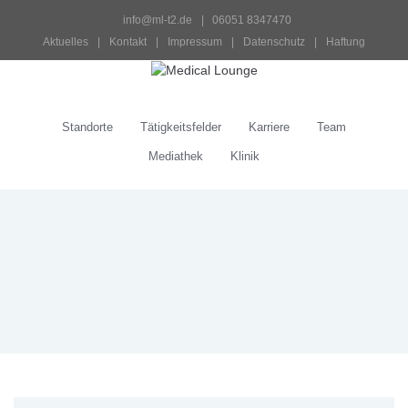
info@ml-t2.de
 |   06051 8347470
Aktuelles
 | 
Kontakt
 | 
Impressum
 | 
Datenschutz
 | 
Haftung
Standorte
Tätigkeitsfelder
Karriere
Team
Mediathek
Klinik