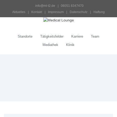
info@ml-t2.de
 |   06051 8347470
Aktuelles
 | 
Kontakt
 | 
Impressum
 | 
Datenschutz
 | 
Haftung
Standorte
Tätigkeitsfelder
Karriere
Team
Mediathek
Klinik