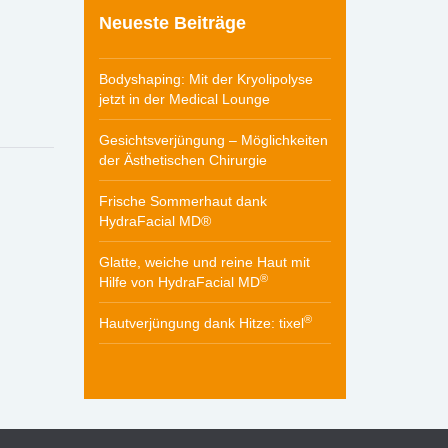
Neueste Beiträge
Bodyshaping: Mit der Kryolipolyse
jetzt in der Medical Lounge
Gesichtsverjüngung – Möglichkeiten
der Ästhetischen Chirurgie
Frische Sommerhaut dank
HydraFacial MD®
Glatte, weiche und reine Haut mit
®
Hilfe von HydraFacial MD
®
Hautverjüngung dank Hitze: tixel