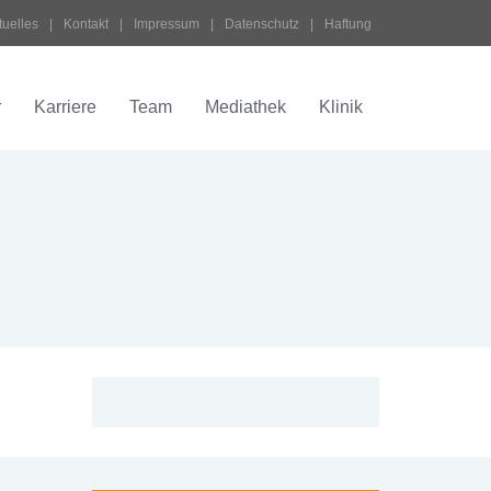
tuelles
 | 
Kontakt
 | 
Impressum
 | 
Datenschutz
 | 
Haftung
r
Karriere
Team
Mediathek
Klinik