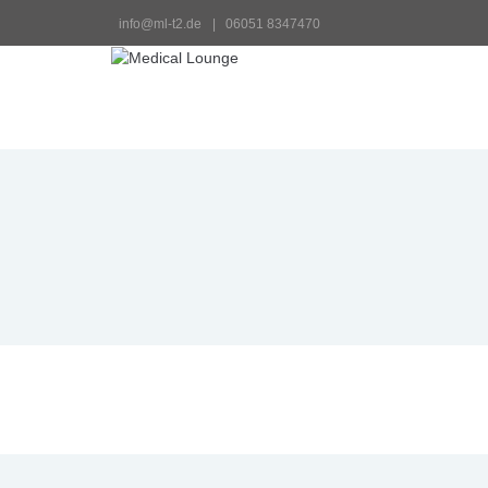
info@ml-t2.de
 |   06051 8347470